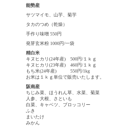
能勢産
サツマイモ、山芋、菊芋
タカのつめ（乾燥）
手作り味噌 550円
発芽玄米粉 1000円/一袋
精白米
キヌヒカリ(24年産) 500円/１ｋｇ
キヌヒカリ(23年産) 460円/１ｋｇ
もち米(24年産) 550円/1kg
お米は１ｋｇ単位で販売いたします。
阪南産
ちじみ菜、ほうれん草、水菜、菊菜
人参、大根、さといも
白菜、キャベツ、ブロッコリー
ふき
まいたけ
みかん