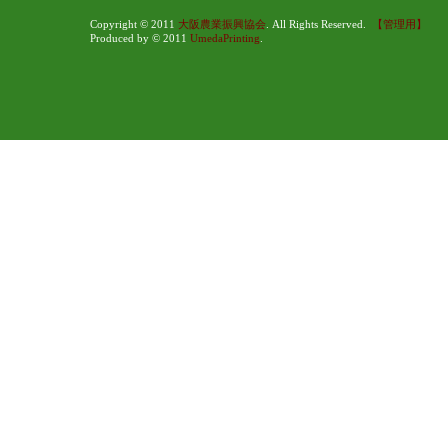
Copyright © 2011
大阪農業振興協会
. All Rights Reserved.
【管理用】
Produced by © 2011
UmedaPrinting
.